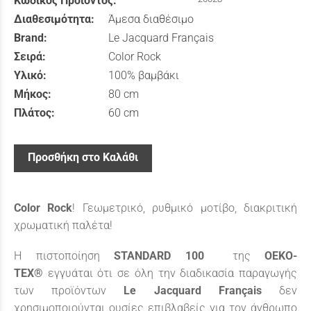
Κωδικός Προϊόντος:
Διαθεσιμότητα:
Άμεσα διαθέσιμο
Brand:
Le Jacquard Français
Σειρά:
Color Rock
Υλικό:
100% βαμβάκι
Μήκος:
80 cm
Πλάτος:
60 cm
Προσθήκη στο Καλάθι
Color
Rock
! Γεωμετρικό, ρυθμικό μοτίβο, διακριτική
χρωματική παλέτα!
Η πιστοποίηση
STANDARD
100
της
OEKO
-
TEX
®
εγγυάται ότι σε όλη την διαδικασία παραγωγής
των προϊόντων
Le
Jacquard
Fran
ç
ais
δεν
χρησιμοποιούνται ουσίες επιβλαβείς για τον άνθρωπο