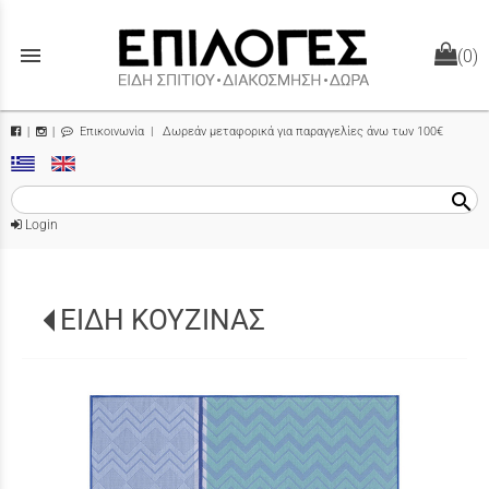
menu
(0)
Επικοινωνία
| Δωρεάν μεταφορικά για παραγγελίες άνω των 100€
|
|
search
Login
ΕΙΔΗ ΚΟΥΖΙΝΑΣ