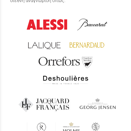
διεθνή αναγνώριση όπως: