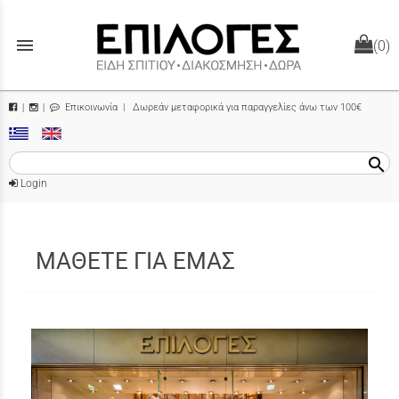
menu
(0)
Επικοινωνία
| Δωρεάν μεταφορικά για παραγγελίες άνω των 100€
|
|
search
Login
ΜΑΘΕΤΕ ΓΙΑ ΕΜΑΣ