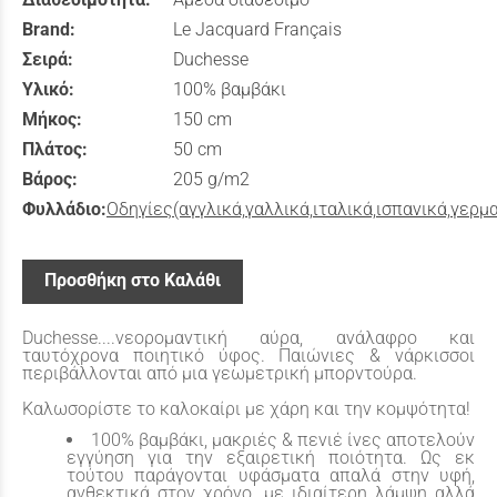
Brand:
Le Jacquard Français
Σειρά:
Duchesse
Υλικό:
100% βαμβάκι
Μήκος:
150 cm
Πλάτος:
50 cm
Βάρος:
205 g/m2
Φυλλάδιο:
Οδηγίες(αγγλικά,γαλλικά,ιταλικά,ισπανικά,γερμ
Προσθήκη στο Καλάθι
Duchesse....νεορομαντική αύρα, ανάλαφρο και
ταυτόχρονα ποιητικό ύφος. Παιώνιες & νάρκισσοι
περιβάλλονται από μια γεωμετρική μπορντούρα.
Καλωσορίστε το καλοκαίρι με χάρη και την κομψότητα!
100% βαμβάκι, μακριές & πενιέ ίνες αποτελούν
εγγύηση για την εξαιρετική ποιότητα. Ως εκ
τούτου παράγονται υφάσματα απαλά στην υφή,
ανθεκτικά στον χρόνο, με ιδιαίτερη λάμψη αλλά