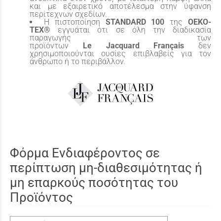
και με εξαιρετικό αποτέλεσμα στην ύφανση
περίτεχνων σχεδίων.
Η πιστοποίηση
STANDARD
100
της
OEKO
-
TEX
®
εγγυάται ότι σε όλη την διαδικασία
παραγωγής των
προϊόντων
Le
Jacquard
Fran
ç
ais
δεν
χρησιμοποιούνται ουσίες επιβλαβείς για τον
άνθρωπο ή το περιβάλλον.
Φόρμα Ενδιαφέροντος σε
περίπτωση μη-διαθεσιμότητας ή
μη επαρκούς ποσότητας του
Προϊόντος