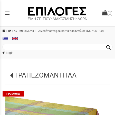
menu
(0)
Επικοινωνία
| Δωρεάν μεταφορικά για παραγγελίες άνω των 100€
|
|
search
Login
ΤΡΑΠΕΖΟΜΑΝΤΗΛΑ
ΠΡΟΣΦΟΡΆ