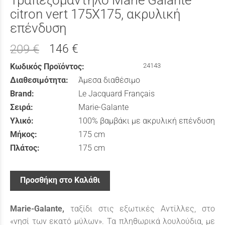
Τραπεζομάντηλο Marie Galante
citron vert 175X175, ακρυλική
επένδυση
146 €
209 €
Κωδικός Προϊόντος:
24143
Διαθεσιμότητα:
Άμεσα διαθέσιμο
Brand:
Le Jacquard Français
Σειρά:
Marie-Galante
Υλικό:
100% βαμβάκι με ακρυλική επένδυση
Μήκος:
175 cm
Πλάτος:
175 cm
Προσθήκη στο Καλάθι
Marie
-
Galante
,
ταξίδι στις εξωτικές Αντίλλες, στο
«νησί των εκατό μύλων». Τα πληθωρικά λουλούδια, με