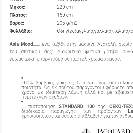
Μήκος:
220 cm
Πλάτος:
150 cm
Βάρος:
205 g/m2
Φυλλάδιο:
Οδηγίες(αγγλικά,γαλλικά,ιταλικά,ι
Asia Mood
……. ένα ταξίδι στην μακρινή Ανατολή, χωρ
του σπιτικού σας! Διακριτικά φυτικά μοτίβα συν
γεωμετρική μπορντούρα σε παστέλ χρωματισμούς.
100% βαμβάκι, μακριές & πενιέ ίνες αποτελούν
ποιότητα. Ως εκ τούτου παράγονται υφάσματα απ
χρόνο, με ιδιαίτερη λάμψη αλλά και με εξαιρε
περίτεχνων σχεδίων.
Η πιστοποίηση
STANDARD
100
της
OEKO
-
TEX
διαδικασία παραγωγής των προϊόντων
L
χρησιμοποιούνται ουσίες επιβλαβείς για τον άνθρ