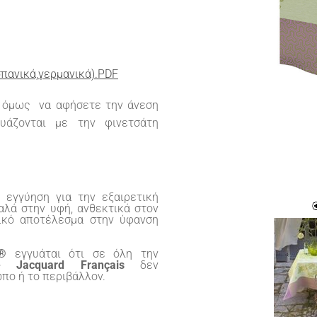
σπανικά,γερμανικά).PDF
ίς όμως να αφήσετε την άνεση
δυάζονται με την φινετσάτη
 εγγύηση για την εξαιρετική
αλά στην υφή, ανθεκτικά στον
τικό αποτέλεσμα στην ύφανση
®
εγγυάται ότι σε όλη την
e
Jacquard
Fran
ç
ais
δεν
ωπο ή το περιβάλλον.