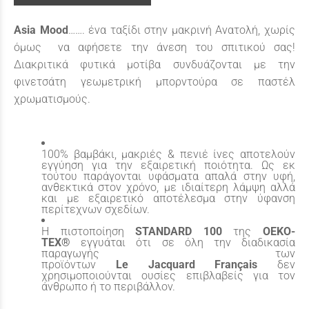
Asia Mood
……. ένα ταξίδι στην μακρινή Ανατολή, χωρίς
όμως να αφήσετε την άνεση του σπιτικού σας!
Διακριτικά φυτικά μοτίβα συνδυάζονται με την
φινετσάτη γεωμετρική μπορντούρα σε παστέλ
χρωματισμούς.
100% βαμβάκι, μακριές & πενιέ ίνες αποτελούν
εγγύηση για την εξαιρετική ποιότητα. Ως εκ
τούτου παράγονται υφάσματα απαλά στην υφή,
ανθεκτικά στον χρόνο, με ιδιαίτερη λάμψη αλλά
και με εξαιρετικό αποτέλεσμα στην ύφανση
περίτεχνων σχεδίων.
Η πιστοποίηση
STANDARD
100
της
OEKO
-
TEX
®
εγγυάται ότι σε όλη την διαδικασία
παραγωγής των
προϊόντων
Le
Jacquard
Fran
ç
ais
δεν
χρησιμοποιούνται ουσίες επιβλαβείς για τον
άνθρωπο ή το περιβάλλον.