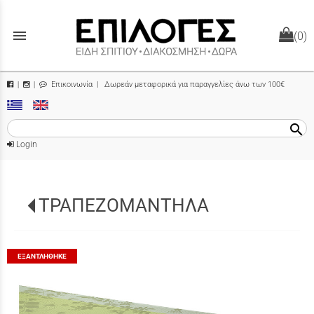
menu
(0)
Επικοινωνία
| Δωρεάν μεταφορικά για παραγγελίες άνω των 100€
|
|
search
Login
ΤΡΑΠΕΖΟΜΑΝΤΗΛΑ
ΕΞΑΝΤΛΉΘΗΚΕ