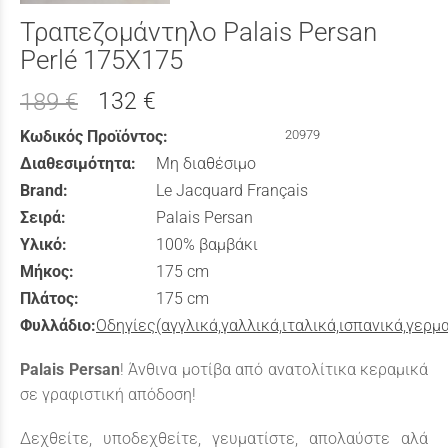
Τραπεζομάντηλο Palais Persan
Perlé 175X175
132 €
189 €
Κωδικός Προϊόντος:
20979
Διαθεσιμότητα:
Μη διαθέσιμο
Brand:
Le Jacquard Français
Σειρά:
Palais Persan
Υλικό:
100% βαμβάκι
Μήκος:
175 cm
Πλάτος:
175 cm
Φυλλάδιο:
Οδηγίες(αγγλικά,γαλλικά,ιταλικά,ισπανικά,γερμ
Palais Persan
! Άνθινα μοτίβα από ανατολίτικα κεραμικά
σε γραφιστική απόδοση!
Δεχθείτε, υποδεχθείτε, γευματίστε, απολαύστε αλά