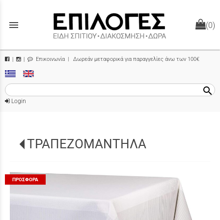
menu
(0)
Επικοινωνία
| Δωρεάν μεταφορικά για παραγγελίες άνω των 100€
|
|
search
Login
ΤΡΑΠΕΖΟΜΑΝΤΗΛΑ
ΠΡΟΣΦΟΡΆ