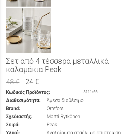
Σετ από 4 τέσσερα μεταλλικά
καλαμάκια Peak
24 €
48 €
Κωδικός Προϊόντος:
3111/66
Διαθεσιμότητα:
Άμεσα διαθέσιμο
Brand:
Orrefors
Σχεδιαστής:
Martti Rytkönen
Σειρά:
Peak
Υλικό:
Ανοξείδωτο ατσάλι με επίστρωση