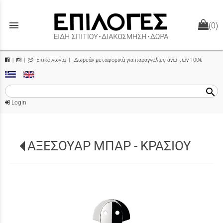
menu
(0)
Επικοινωνία
| Δωρεάν μεταφορικά για παραγγελίες άνω των 100€
|
|
search
Login
ΑΞΕΣΟΥΑΡ ΜΠΑΡ - ΚΡΑΣΙΟΥ