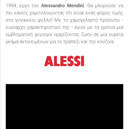
1994, έργο του
Alessandro Mendini
. Θα μπορούσε να
πει κανείς χαριτολογώντας ότι είναι ένας φόρος τιμής
στο γυναικείο φύλλο! Με το χαμογελαστό πρόσωπο -
κυρίαρχο χαρακτηριστικό της - έγινε με τα χρόνια μια
εμβληματική φιγούρα «χαρίζοντας ζωή» σε μια ευρεία
γκάμα αντικειμένων για το τραπέζι και την κουζίνα.