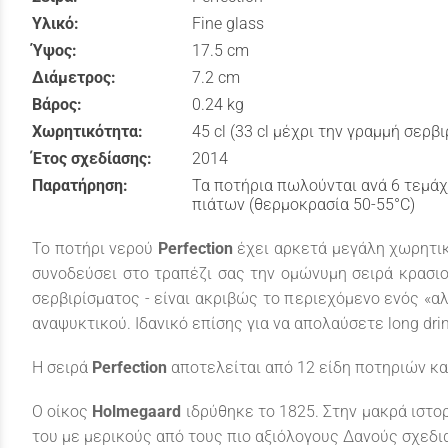
Υλικό:
Fine glass
Ύψος:
17.5 cm
Διάμετρος:
7.2 cm
Βάρος:
0.24 kg
Χωρητικότητα:
45 cl (33 cl μέχρι την γραμμή σερβ
Έτος σχεδίασης:
2014
Παρατήρηση:
Τα ποτήρια πωλούνται ανά 6 τεμάχ
πιάτων (θερμοκρασία 50-55°C)
Το ποτήρι νερού
Perfection
έχει αρκετά μεγάλη χωρητικό
συνοδεύσει στο τραπέζι σας την ομώνυμη σειρά κρασιού
σερβιρίσματος - είναι ακριβώς το περιεχόμενο ενός «α
αναψυκτικού. Ιδανικό επίσης για να απολαύσετε long dri
Η σειρά
Perfection
αποτελείται από 12 είδη ποτηριών κα
Ο οίκος
Holmegaard
ιδρύθηκε το 1825. Στην μακρά ιστο
του με μερικούς από τους πιο αξιόλογους Δανούς σχεδι