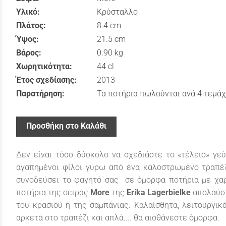
Υλικό:
Κρύσταλλο
Πλάτος:
8.4 cm
Ύψος:
21.5 cm
Βάρος:
0.90 kg
Χωρητικότητα:
44 cl
Έτος σχεδίασης:
2013
Παρατήρηση:
Τα ποτήρια πωλούνται ανά 4 τεμάχ
Προσθήκη στο Καλάθι
Δεν είναι τόσο δύσκολο να σχεδιάστε το «τέλειο» γεύ
αγαπημένοι φίλοι γύρω από ένα καλοστρωμένο τραπέζ
συνοδεύσει το φαγητό σας σε όμορφα ποτήρια με χαρ
ποτήρια της σειράς
More
της
Erika
Lagerbielke
απολαύστ
του κρασιού ή της σαμπάνιας. Καλαίσθητα, λειτουργικά
αρκετά στο τραπέζι και απλά.... θα αισθάνεστε όμορφα.