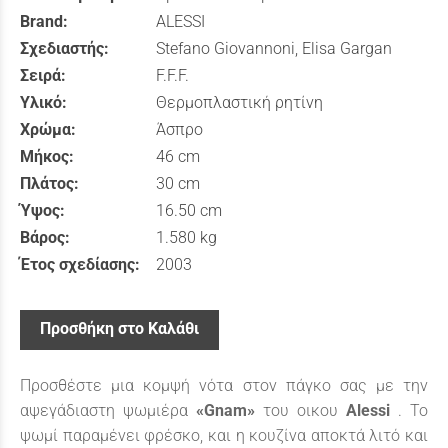
Brand:
ALESSI
Σχεδιαστής:
Stefano Giovannoni, Elisa Gargan
Σειρά:
F.F.F.
Υλικό:
Θερμοπλαστική ρητίνη
Χρώμα:
Άσπρο
Μήκος:
46 cm
Πλάτος:
30 cm
Ύψος:
16.50 cm
Βάρος:
1.580 kg
Έτος σχεδίασης:
2003
Προσθήκη στο Καλάθι
Προσθέστε μια κομψή νότα στον πάγκο σας με την
αψεγάδιαστη ψωμιέρα
«Gnam»
του οικου
Alessi
. Το
ψωμί παραμένει φρέσκο, και η κουζίνα αποκτά λιτό και