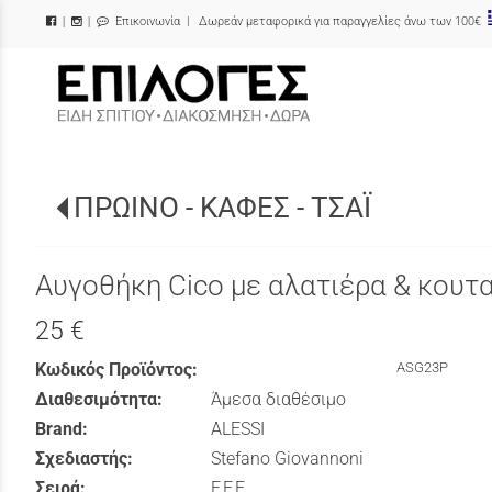
Επικοινωνία
| Δωρεάν μεταφορικά για παραγγελίες άνω των 100€
|
|
/
ΠΡΩΙΝΟ - ΚΑΦΕΣ - ΤΣΑΪ
Αυγοθήκη Cico με αλατιέρα & κουτ
25 €
Κωδικός Προϊόντος:
ASG23P
Διαθεσιμότητα:
Άμεσα διαθέσιμο
Brand:
ALESSI
Σχεδιαστής:
Stefano Giovannoni
Σειρά:
F.F.F.