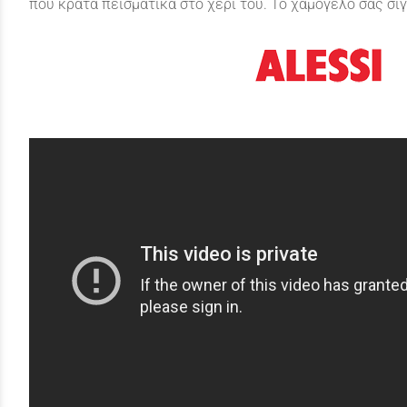
που κρατά πεισματικά στο χέρι του. Το χαμόγελο σας σί