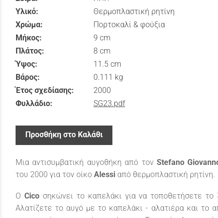
Υλικό:
Θερμοπλαστική ρητίνη
Χρώμα:
Πορτοκαλί & φούξια
Μήκος:
9 cm
Πλάτος:
8 cm
Ύψος:
11.5 cm
Βάρος:
0.111 kg
Έτος σχεδίασης:
2000
Φυλλάδιο:
SG23.pdf
Προσθήκη στο Καλάθι
Μια αντισυμβατική αυγοθήκη από τον
Stefano Giovann
του 2000 για τον οίκο
Alessi
από θερμοπλαστική ρητίνη.
Ο
Cico
σηκώνει το καπελάκι για να τοποθετήσετε το 
Αλατίζετε το αυγό με το καπελάκι - αλατιέρα και το 