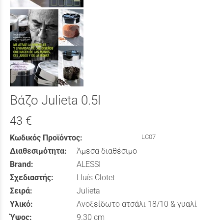
Βάζο Julieta 0.5l
43 €
Κωδικός Προϊόντος:
LC07
Διαθεσιμότητα:
Άμεσα διαθέσιμο
Brand:
ALESSI
Σχεδιαστής:
Lluís Clotet
Σειρά:
Julieta
Υλικό:
Ανοξείδωτο ατσάλι 18/10 & γυαλί
Ύψος:
9.30 cm