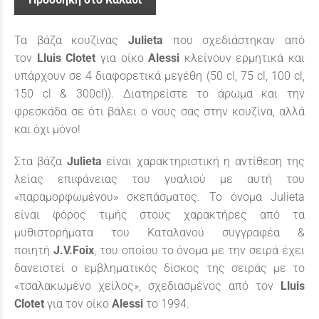
Τα βάζα κουζίνας
Julieta
που σχεδιάστηκαν από
τον
Lluis Clotet
για οίκο
Alessi
κλείνουν ερμητικά και
υπάρχουν σε 4 διαφορετικά μεγέθη (50 cl, 75 cl, 100 cl,
150 cl & 300cl)). Διατηρείστε το άρωμα και την
φρεσκάδα σε ότι βάλει ο νους σας στην κουζίνα, αλλά
και όχι μόνο!
Στα βάζα
Julieta
είναι χαρακτηριστική η αντίθεση της
λείας επιφάνειας του γυαλιού με αυτή του
«παραμορφωμένου» σκεπάσματος. Το όνομα Julieta
είναι φόρος τιμής στους χαρακτήρες από τα
μυθιστορήματα του Καταλανού συγγραφέα &
ποιητή
J.V.Foix
, του οποίου το όνομα με την σειρά έχει
δανειστεί ο εμβληματικός δίσκος της σειράς με το
«τσαλακωμένο χείλος», σχεδιασμένος από τον
Lluis
Clotet
για τον οίκο
Alessi
το 1994.