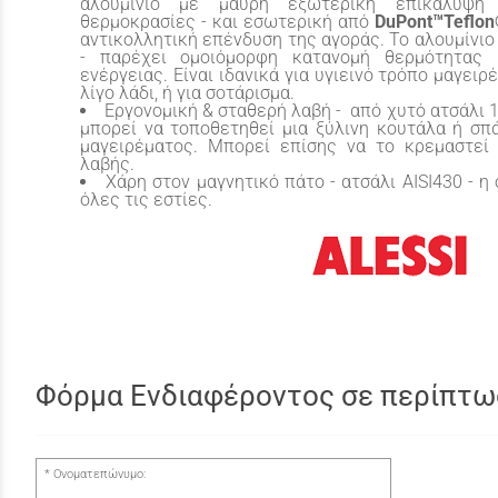
αλουμίνιο με μαύρη εξωτερική επικάλυψη
θερμοκρασίες - και εσωτερική από
DuPont™Teflon
αντικολλητική επένδυση της αγοράς. Το αλουμίνιο
- παρέχει ομοιόμορφη κατανομή θερμότητας 
ενέργειας. Είναι ιδανικά για υγιεινό τρόπο μαγει
λίγο λάδι, ή για σοτάρισμα.
Εργονομική & σταθερή λαβή - από χυτό ατσάλι 
μπορεί να τοποθετηθεί μια ξύλινη κουτάλα ή σπ
μαγειρέματος. Μπορεί επίσης να το κρεμαστεί
λαβής.
Χάρη στον μαγνητικό πάτο - ατσάλι AISI430 - η
όλες τις εστίες.
Φόρμα Ενδιαφέροντος σε περίπτω
Ονοματεπώνυμο: