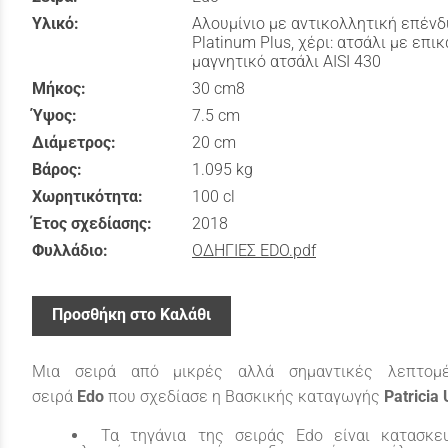
Υλικό:
Αλουμίνιο με αντικολλητική επέν
Platinum Plus, χέρι: ατσάλι με επ
μαγνητικό ατσάλι AISI 430
Μήκος:
30 cm8
Ύψος:
7.5 cm
Διάμετρος:
20 cm
Βάρος:
1.095 kg
Χωρητικότητα:
100 cl
Έτος σχεδίασης:
2018
Φυλλάδιο:
ΟΔΗΓΙΕΣ EDO.pdf
Προσθήκη στο Καλάθι
Μια σειρά από μικρές αλλά σημαντικές λεπτομ
σειρά
Edo
που σχεδίασε η Βασκικής καταγωγής
Patricia
Τα τηγάνια της σειράς Edo είναι κατασκε