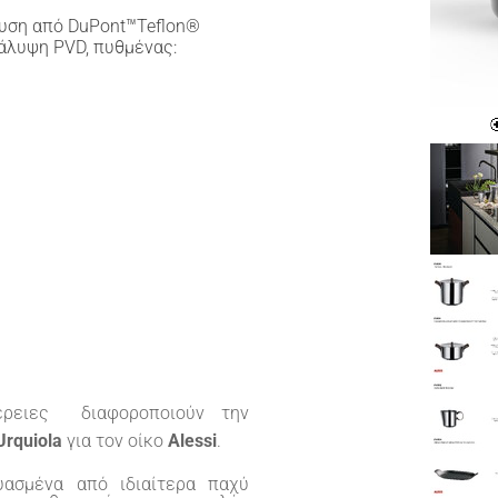
δυση από DuPont™Teflon®
ικάλυψη PVD, πυθμένας:
έρειες διαφοροποιούν την
Urquiola
για τον οίκο
Alessi
.
υασμένα από ιδιαίτερα παχύ