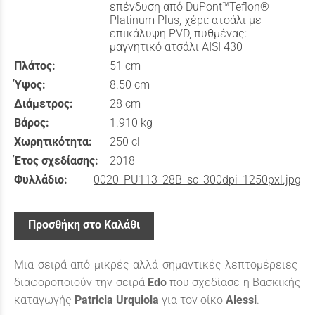
επένδυση από DuPont™Teflon®
Platinum Plus, χέρι: ατσάλι με
επικάλυψη PVD, πυθμένας:
μαγνητικό ατσάλι AISI 430
Πλάτος:
51 cm
Ύψος:
8.50 cm
Διάμετρος:
28 cm
Βάρος:
1.910 kg
Χωρητικότητα:
250 cl
Έτος σχεδίασης:
2018
Φυλλάδιο:
0020_PU113_28B_sc_300dpi_1250pxl.jpg
Προσθήκη στο Καλάθι
Μια σειρά από μικρές αλλά σημαντικές λεπτομέρειες
διαφοροποιούν την σειρά
Edo
που σχεδίασε η Βασκικής
καταγωγής
Patricia
Urquiola
για τον οίκο
Alessi
.