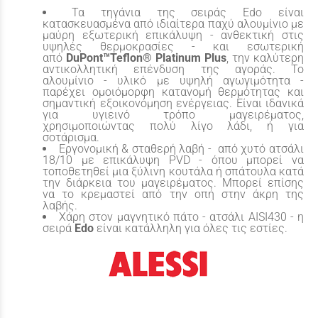
Τα τηγάνια της σειράς Edo είναι
κατασκευασμένα από ιδιαίτερα παχύ αλουμίνιο με
μαύρη εξωτερική επικάλυψη - ανθεκτική στις
υψηλές θερμοκρασίες - και εσωτερική
από
DuPont™Teflon® Platinum Plus
, την καλύτερη
αντικολλητική επένδυση της αγοράς. Το
αλουμίνιο - υλικό με υψηλή αγωγιμότητα -
παρέχει ομοιόμορφη κατανομή θερμότητας και
σημαντική εξοικονόμηση ενέργειας. Είναι ιδανικά
για υγιεινό τρόπο μαγειρέματος,
χρησιμοποιώντας πολύ λίγο λάδι, ή για
σοτάρισμα.
Εργονομική & σταθερή λαβή - από χυτό ατσάλι
18/10 με επικάλυψη PVD - όπου μπορεί να
τοποθετηθεί μια ξύλινη κουτάλα ή σπάτουλα κατά
την διάρκεια του μαγειρέματος. Μπορεί επίσης
να το κρεμαστεί από την οπή στην άκρη της
λαβής.
Χάρη στον μαγνητικό πάτο - ατσάλι AISI430 - η
σειρά
Edo
είναι κατάλληλη για όλες τις εστίες.