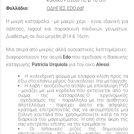
κωδικό PU200/16, Ø 16 cm.
Φυλλάδιο:
ΟΔΗΓΙΕΣ EDO.pdf
Η μικρή κατσαρόλα - με μακρύ χέρι - είναι ιδανική για
σάλτσες, ragout και παρασκευή παιδικών γευμάτων.
Διαθέσιμη σε δυο μεγέθη Ø14 & 16cm.
Μια σειρά από μικρές αλλά ουσιαστικές λεπτομέρειες
διαφοροποιούν την σειρά
Edo
που σχεδίασε η Βασκικής
καταγωγής
Patricia
Urquiola
για τον οίκο
Alessi
.
Η κυλινδρική φόρμα με ελαφρά κλίση προς τα
έξω στο επάνω μέρος διευκολύνει την μετάγγιση.
Η λαβή - ανοξείδωτο ατσάλι με επικάλυψη PVD
- μοιάζει με μια κορδέλα που εκτείνεται από το
σώμα της κατσαρόλας.Ο εργονομικός
σχεδιασμός της - παράλληλα με την αισθητικό
αποτέλεσμα - παρέχει άνετο και ασφαλές
κράτημα, επιτρέποντάς σας να ακουμπήσετε μια
ξύλινη κουτάλα που χρησιμοποιείτε κατά τα την
διάρκεια του μαγειρέματος. Η οπή στην άκρη της
σας επιτρέπει επίσης να την κρεμάσετε.
Οι Ισπανικές ρίζες της δημιουργού
αποτυπώνονται στο κοίλο καπάκι, το οποίο