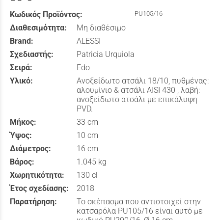
Κωδικός Προϊόντος:
PU105/16
Διαθεσιμότητα:
Μη διαθέσιμο
Brand:
ALESSI
Σχεδιαστής:
Patricia Urquiola
Σειρά:
Edo
Υλικό:
Ανοξείδωτο ατσάλι 18/10, πυθμένας:
αλουμίνιο & ατσάλι AISI 430 , λαβή:
ανοξείδωτο ατσάλι με επικάλυψη
PVD.
Μήκος:
33 cm
Ύψος:
10 cm
Διάμετρος:
16 cm
Βάρος:
1.045 kg
Χωρητικότητα:
130 cl
Έτος σχεδίασης:
2018
Παρατήρηση:
Το σκέπασμα που αντιστοιχεί στην
κατσαρόλα PU105/16 είναι αυτό με