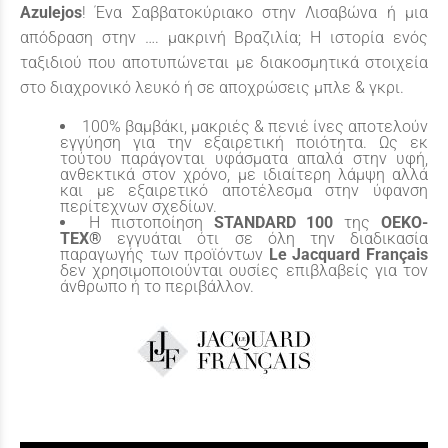
Azulejos
! Ένα Σαββατοκύριακο στην Λισαβώνα ή μια
απόδραση στην …. μακρινή Βραζιλία; Η ιστορία ενός
ταξιδιού που αποτυπώνεται με διακοσμητικά στοιχεία
στο διαχρονικό λευκό ή σε αποχρώσεις μπλε & γκρι.
100% βαμβάκι, μακριές & πενιέ ίνες αποτελούν
εγγύηση για την εξαιρετική ποιότητα. Ως εκ
τούτου παράγονται υφάσματα απαλά στην υφή,
ανθεκτικά στον χρόνο, με ιδιαίτερη λάμψη αλλά
και με εξαιρετικό αποτέλεσμα στην ύφανση
περίτεχνων σχεδίων.
Η πιστοποίηση
STANDARD
100
της
OEKO
-
TEX
®
εγγυάται ότι σε όλη την διαδικασία
παραγωγής των προϊόντων
Le
Jacquard
Fran
ç
ais
δεν χρησιμοποιούνται ουσίες επιβλαβείς για τον
άνθρωπο ή το περιβάλλον.