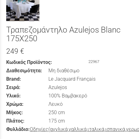
Τραπεζομάντηλο Azulejos Blanc
175Χ250
249 €
Κωδικός Προϊόντος:
22967
Διαθεσιμότητα:
Μη διαθέσιμο
Brand:
Le Jacquard Français
Σειρά:
Azulejos
Υλικό:
100% Βαμβακερό
Χρώμα:
Λευκό
Μήκος:
250 cm
Πλάτος:
175 cm
Φυλλάδιο:
Οδηγίες(αγγλικά,γαλλικά,ιταλικά,ισπανικά,γερμ