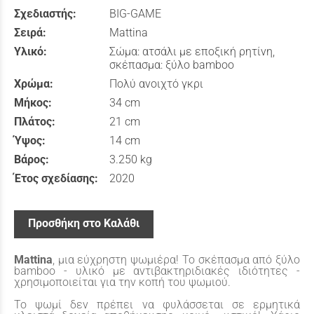
Σχεδιαστής:
BIG-GAME
Σειρά:
Mattina
Υλικό:
Σώμα: ατσάλι με εποξική ρητίνη,
σκέπασμα: ξύλο bamboo
Χρώμα:
Πολύ ανοιχτό γκρι
Μήκος:
34 cm
Πλάτος:
21 cm
Ύψος:
14 cm
Βάρος:
3.250 kg
Έτος σχεδίασης:
2020
Προσθήκη στο Καλάθι
Mattina
, μια εύχρηστη ψωμιέρα! Το σκέπασμα από ξύλο
bamboo - υλικό με αντιβακτηριδιακές ιδιότητες -
χρησιμοποιείται για την κοπή του ψωμιού.
Το ψωμί δεν πρέπει να φυλάσσεται σε ερμητικά