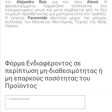
τον
Alejandro
Ruiz
για τον οίκο
Alessi
. Η
φρεσκοτριμμένη παρμεζάνα συλλέγεται στο
ενσωματωμένο μπωλ και μετά σερβίρεται από το ίδιο
το μπωλ προσθέτοντας μια μοντέρνα νότα στο τραπέζι.
Ο τρίφτης
Parmenide
αποτελεί μέρος της μόνιμης
συλλογής του Μουσείου Μοντέρνας Τέχνης της Νέας
Υόρκης.
Φόρμα Ενδιαφέροντος σε
περίπτωση μη-διαθεσιμότητας ή
μη επαρκούς ποσότητας του
Προϊόντος
Ονοματεπώνυμο: