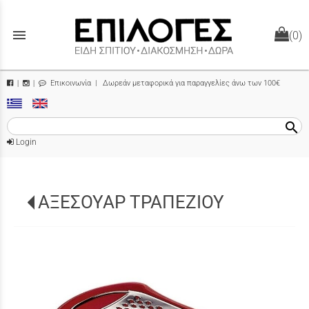
menu
(0)
Επικοινωνία
| Δωρεάν μεταφορικά για παραγγελίες άνω των 100€
|
|
search
Login
ΑΞΕΣΟΥΑΡ ΤΡΑΠΕΖΙΟΥ