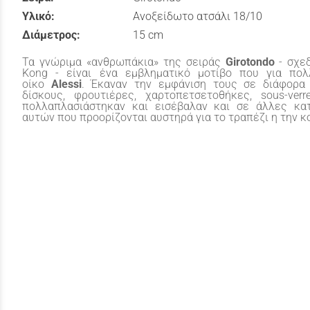
Υλικό:
Ανοξείδωτο ατσάλι 18/10
Διάμετρος:
15 cm
Τα γνώριμα «ανθρωπάκια» της σειράς
Girotondo
- σχεδ
Kong - είναι ένα εμβληματικό μοτίβο που για πολ
οίκο
Alessi
. Έκαναν την εμφάνιση τους σε διάφορα 
δίσκους, φρουτιέρες, χαρτοπετσετοθήκες, sous-verr
πολλαπλασιάστηκαν και εισέβαλαν και σε άλλες κατ
αυτών που προορίζονται αυστηρά για το τραπέζι η την κ