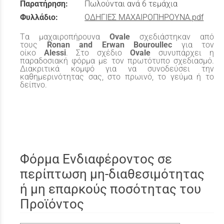
Παρατήρηση:
Πωλούνται ανά 6 τεμάχια
Φυλλάδιο:
ΟΔΗΓΙΕΣ ΜΑΧΑΙΡΟΠΗΡΟΥΝΑ.pdf
Tα μαχαιροπήρουνα
Ovale
σχεδιάστηκαν από
τους
Ronan and Erwan Bouroullec
για τον
οίκο
Alessi
. Στο σχέδιο
Ovale
συνυπάρχει η
παραδοσιακή φόρμα με τον πρωτότυπο σχεδιασμό.
Διακριτικά κομψό για να συνοδεύσει την
καθημερινότητας σας, στο πρωινό, το γεύμα ή το
δείπνο.
Φόρμα Ενδιαφέροντος σε
περίπτωση μη-διαθεσιμότητας
ή μη επαρκούς ποσότητας του
Προϊόντος