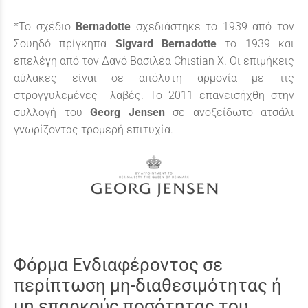
*Το σχέδιο
Bernadotte
σχεδιάστηκε το 1939 από τον
Σουηδό πρίγκηπα
Sigvard
Bernadotte
το 1939 και
επελέγη από τον Δανό Βασιλέα Chιstian X. Οι επιμήκεις
αύλακες είναι σε απόλυτη αρμονία με τις
στρογγυλεμένες λαβές. Το 2011 επανεισήχθη στην
συλλογή του
Georg Jensen
σε ανοξείδωτο ατσάλι
γνωρίζοντας τρομερή επιτυχία.
Φόρμα Ενδιαφέροντος σε
περίπτωση μη-διαθεσιμότητας ή
μη επαρκούς ποσότητας του