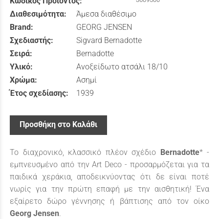
Κωδικός Προϊόντος:
Διαθεσιμότητα:
Άμεσα διαθέσιμο
Brand:
GEORG JENSEN
Σχεδιαστής:
Sigvard Bernadotte
Σειρά:
Bernadotte
Υλικό:
Ανοξείδωτο ατσάλι 18/10
Χρώμα:
Ασημί
Έτος σχεδίασης:
1939
Προσθήκη στο Καλάθι
Το διαχρονικό, κλασσικό πλέον σχέδιο
Bernadotte
* -
εμπνευσμένο από την Art Deco - προσαρμόζεται για τα
παιδικά χεράκια, αποδεικνύοντας ότι δε είναι ποτέ
νωρίς για την πρώτη επαφή με την αισθητική! Ένα
εξαίρετο δώρο γέννησης ή βάπτισης από τον οίκο
Georg Jensen
.