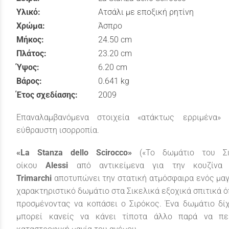
Υλικό:
Ατσάλι με εποξική ρητίνη
Χρώμα:
Άσπρο
Μήκος:
24.50 cm
Πλάτος:
23.20 cm
Ύψος:
6.20 cm
Βάρος:
0.641 kg
Έτος σχεδίασης:
2009
Επαναλαμβανόμενα στοιχεία «ατάκτως ερριμένα» 
εύθραυστη ισορροπία.
«La Stanza dello Scirocco»
(«Το δωμάτιο του Σ
οίκου
Alessi
από αντικείμενα για την κουζίνα
Trimarchi
αποτυπώνει την στατική ατμόσφαιρα ενός μαγ
χαρακτηριστικό δωμάτιο στα Σικελικά εξοχικά σπιτικά 
προσμένοντας να κοπάσει ο Σιρόκος. Ένα δωμάτιο δίχ
μπορεί κανείς να κάνει τίποτα άλλο παρά να περ