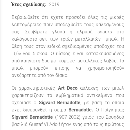
Έτος σχεδίασης:
2019
Βεβαιωθείτε ότι έχετε προσέξει όλες τις μικρές
λεπτομέρειες πριν υποδεχθείτε τους καλεσμένους
σας. Σερβίρετε γλυκά ή αλμυρά snacks στο
καλόγουστο σετ των τριών μεταλλικών μπωλ. Η
θέση τους στον ειδικά σχεδιασμένες υποδοχές του
ξύλινου δίσκου. Ο δίσκος είναι κατασκευασμένος
από καπνιστή δρυ με κομψές μεταλλικές λαβές. Τα
μπωλ μπορούν επίσης να χρησιμοποιηθούν
ανεξάρτητα από τον δίσκο.
Οι χαρακτηριστικές
Art Deco
αύλακες των μπωλ
χαρακτηρίζουν τα εμβληματικά αντικείμενα που
σχεδίασε ο
Sigvard Bernadotte,
με βάση τα οποία
εχει διευρυνθεί η σειρά
Bernadotte.
Ο Πρίγκηπας
Sigvard Bernadotte
(1907-2002) γυιός του Σουηδού
βασιλιά Gustaf VI Adolf ήταν ένας από τους πρώτους