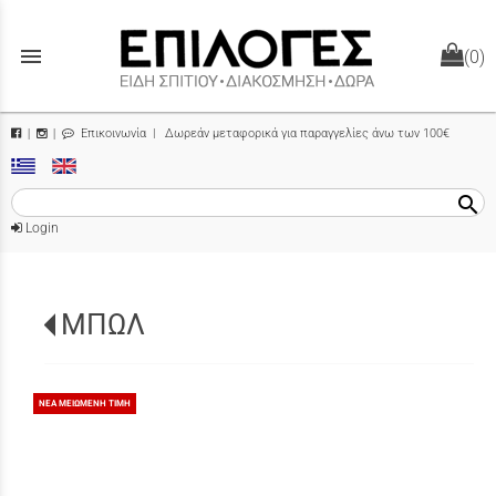
menu
(0)
Επικοινωνία
| Δωρεάν μεταφορικά για παραγγελίες άνω των 100€
|
|
search
Login
ΜΠΩΛ
ΝΕΑ ΜΕΙΩΜΕΝΗ ΤΙΜΗ