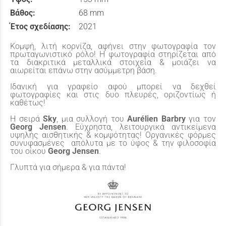
Βάθος:
68 mm
Έτος σχεδίασης:
2021
Κομψή, λιτή κορνίζα, αφήνει στην φωτογραφία τον
πρωταγωνιστικό ρόλο! Η φωτογραφία στηρίζεται από
τα διακριτικά μεταλλικά στοιχεία & μοιάζει να
αιωρείται επάνω στην ασύμμετρη βάση.
Ιδανική για γραφείο αφού μπορεί να δεχθεί
φωτογραφίες και στις δυο πλευρές, οριζοντίως ή
καθέτως!
Η σειρά
Sky
, μια συλλογή του
Aurélien Barbry
για τον
Georg Jensen
. Εύχρηστα, λειτουργικά αντικείμενα
υψηλής αισθητικής & κομψότητας! Οργανικές φόρμες
συνυφασμένες απόλυτα με το ύφος & την φιλοσοφία
του οίκου
Georg Jensen
.
Γλυπτά για σήμερα & για πάντα!