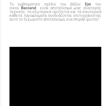
Το εμβληματικό σχέδιο του βάζου
Eye
του
οίκου
Baccarat
είναι αποτέλεσμα μιας ιδιαίτερης
τεχνικής: τα εξωτερικά οριζόντια και τα εσωτερικά
κάθετα ταγιαρίσματα συνδυάζονται επιτυγχάνοντας
αυτό το ξεχωριστό αποτέλεσμα, ένα σπιράλ φωτός!