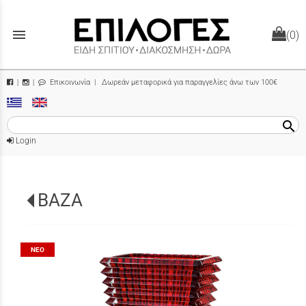
menu
(0)
Επικοινωνία
| Δωρεάν μεταφορικά για παραγγελίες άνω των 100€
|
|
search
Login
ΒΑΖΑ
ΝΈΟ