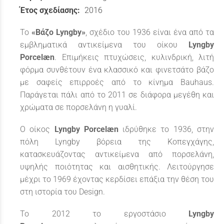
Έτος σχεδίασης:
2016
Το
«Βάζο Lyngby»
, σχέδιο του 1936 είναι ένα από τα
εμβληματικά αντικείμενα του οίκου
Lyngby
Porcelæn
. Επιμήκεις πτυχώσεις, κυλινδρική, λιτή
φόρμα συνθέτουν ένα κλασσικό και φινετσάτο βάζο
με σαφείς επιρροές από το κίνημα Bauhaus.
Παράγεται πάλι από το 2011 σε διάφορα μεγέθη και
χρώματα σε πορσελάνη η γυαλί.
Ο οίκος
Lyngby Porcelæn
ιδρύθηκε το 1936, στην
πόλη Lyngby βόρεια της Κοπεγχάγης,
κατασκευάζοντας αντικείμενα από πορσελάνη,
υψηλής ποιότητας και αισθητικής. Λειτούργησε
μέχρι το 1969 έχοντας κερδίσει επάξια την θέση του
στη ιστορία του Design.
Το 2012 το εργοστάσιο
Lyngby