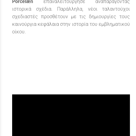
Porcelæn
επαναλειτούργησε αναπαράγοντας
ιστορικά σχέδια. Παράλληλα, νέοι ταλαντούχοι
σχεδιαστές προσθέτουν με τις δημιουργίες τους
καινούργια κεφάλαια στην ιστορία του εμβληματικού
οίκου.