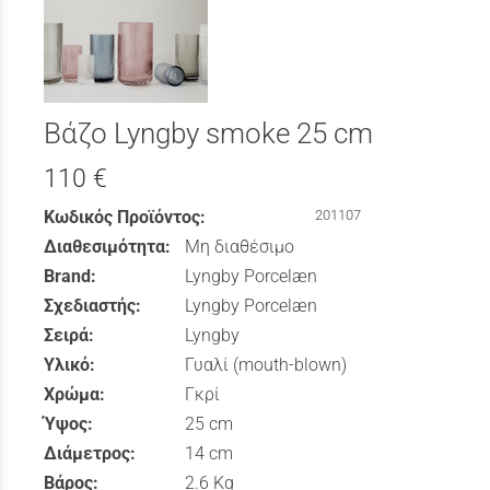
Βάζο Lyngby smoke 25 cm
110 €
Κωδικός Προϊόντος:
201107
Διαθεσιμότητα:
Μη διαθέσιμο
Brand:
Lyngby Porcelæn
Σχεδιαστής:
Lyngby Porcelæn
Σειρά:
Lyngby
Υλικό:
Γυαλί (mouth-blown)
Χρώμα:
Γκρί
Ύψος:
25 cm
Διάμετρος:
14 cm
Βάρος:
2.6 Kg