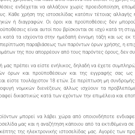
οθέσεις ενδέχεται να αλλάξουν χωρίς προειδοποίηση, επομ
ους. Κάθε χρήση της ιστοσελίδας κατόπιν τέτοιας αλλαγής
ηκών ή διαγραφών. Οι όροι και προϋποθέσεις δεν μπορο
ροϋποθέσεις είναι αυτοί που βρίσκονται σε ισχύ κατά τη στι
ι κατά τα ισχύοντα στην ημεδαπή έννομη τάξη και ως εκ 
Σε περίπτωση παραβιάσεως των παρόντων όρων χρήσης, η επι
ιωμάτων της που απορρέουν από τους παρόντες όρους, δεν συ
ή μας πρέπει να είστε ενήλικος, δηλαδή να έχετε συμπληρώ
σών όρων και προϋποθέσεων και της εγγραφής σας ως χ
αι είστε τουλάχιστον 18 ετών. Σε περίπτωση μη συνδρομή
οφυγή νομικών διενέξεων, άλλως ισχύουν τα προβλεπόμε
ραφεί δικαστικώς κατά των εχόντων την επιμέλεια και επ
ροϊόντων μπορεί να λάβει χώρα από οποιονδήποτε ενδιαφε
οσελίδα μας και η αναζήτηση κάποιου από τα εκτιθέμενα σε
σκέπτης της ηλεκτρονικής ιστοσελίδας μας. Αγορές των προ