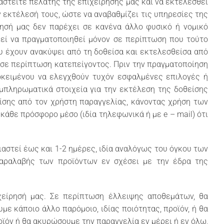
στείτε πελάτης της επιχείρησής μας και να εκτελεσθεί
ν εκτέλεσή τους, ώστε να αναβαθμίζει τις υπηρεσίες της
ίρησή μας δεν παρέχει σε κανένα άλλο φυσικό ή νομικό
ρεί να πραγματοποιηθεί μόνον σε περίπτωση που τούτο
ου έχουν ανακύψει από τη δοθείσα και εκτελεσθείσα από
 σε περίπτωση κατεπείγοντος. Πριν την πραγματοποίηση
οκειμένου να ελεγχθούν τυχόν εσφαλμένες επιλογές ή
υμπληρωματικά στοιχεία για την εκτέλεση της δοθείσης
είσης από τον χρήστη παραγγελίας, κάνοντας χρήση των
κάθε πρόσφορο μέσο (ιδία τηλεφωνικά ή με e – mail) ότι
αστεί έως και 1-2 ημέρες, ιδία αναλόγως του όγκου των
παραλαβής των προϊόντων εν σχέσει με την έδρα της
χείρησή μας. Σε περίπτωση έλλειψης αποθεμάτων, θα
ε κάποιο άλλο παρόμοιο, ιδίας ποιότητας, προϊόν, ή θα
όν ή θα ακυρώσουμε την παραγγελία εν μέρει ή εν όλω,