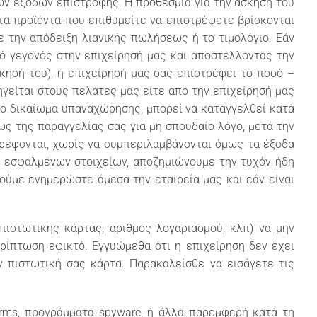
ων εξόδων επιστροφής. Η προθεσμία για την άσκηση του
τα προϊόντα που επιθυμείτε να επιστρέψετε βρίσκονται
ε την απόδειξη λιανικής πωλήσεως ή το τιμολόγιο. Εάν
 γεγονός στην επιχείρησή μας και αποστέλλοντας την
κησή του), η επιχείρησή μας σας επιστρέφει το ποσό –
ηγείται στους πελάτες μας είτε από την επιχείρησή μας
 το δικαίωμα υπαναχώρησης, μπορεί να καταγγελθεί κατά
ς της παραγγελίας σας για μη σπουδαίο λόγο, μετά την
ρέφονται, χωρίς να συμπεριλαμβάνονται όμως τα έξοδα
ς εσφαλμένων στοιχείων, αποζημιώνουμε την τυχόν ήδη
ούμε ενημερώστε άμεσα την εταιρεία μας και εάν είναι
ιστωτικής κάρτας, αριθμός λογαριασμού, κλπ) να μην
ερίπτωση εφικτό. Εγγυώμεθα ότι η επιχείρηση δεν έχει
 πιστωτική σας κάρτα. Παρακαλείσθε να εισάγετε τις
orms, προγράμματα spyware, ή άλλα παρεμφερή κατά τη