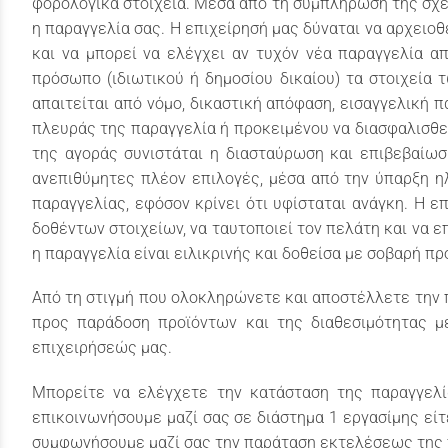
φορολογικά στοιχεία. Μέσα από τη συμπλήρωση της σχετ
η παραγγελία σας. Η επιχείρησή μας δύναται να αρχειοθ
και να μπορεί να ελέγχει αν τυχόν νέα παραγγελία απ
πρόσωπο (ιδιωτικού ή δημοσίου δικαίου) τα στοιχεία
απαιτείται από νόμο, δικαστική απόφαση, εισαγγελική 
πλευράς της παραγγελία ή προκειμένου να διασφαλισθε
της αγοράς συνιστάται η διασταύρωση και επιβεβαίω
ανεπιθύμητες πλέον επιλογές, μέσα από την ύπαρξη ηλ
παραγγελίας, εφόσον κρίνει ότι υφίσταται ανάγκη. Η 
δοθέντων στοιχείων, να ταυτοποιεί τον πελάτη και να ε
η παραγγελία είναι ειλικρινής και δοθείσα με σοβαρή π
Από τη στιγμή που ολοκληρώνετε και αποστέλλετε την π
προς παράδοση προϊόντων και της διαθεσιμότητας μ
επιχειρήσεώς μας.
Μπορείτε να ελέγχετε την κατάσταση της παραγγελί
επικοινωνήσουμε μαζί σας σε διάστημα 1 εργασίμης είτ
συμφωνήσουμε μαζί σας την παράταση εκτελέσεως της π