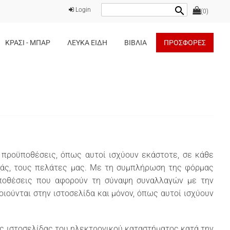
search
Login
(0)
ΚΡΑΣΙ - ΜΠΑΡ
ΛΕΥΚΑ ΕΙΔΗ
ΒΙΒΛΙΑ
ΠΡΟΣΦΟΡΕΣ
 προϋποθέσεις, όπως αυτοί ισχύουν εκάστοτε, σε κάθε
 εσάς, τους πελάτες μας. Με τη συμπλήρωση της φόρμας
ϋποθέσεις που αφορούν τη σύναψη συναλλαγών με την
ιούνται στην ιστοσελίδα και μόνον, όπως αυτοί ισχύουν
ης ιστοσελίδας του ηλεκτρονικού καταστήματος κατά την