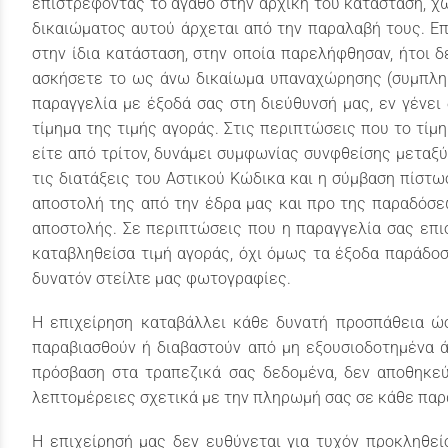
επιστρέφοντας το αγαθό στην αρχική του κατάσταση, χ
δικαιώματος αυτού άρχεται από την παραλαβή τους. Επ
στην ίδια κατάσταση, στην οποία παρελήφθησαν, ήτοι 
ασκήσετε το ως άνω δικαίωμα υπαναχώρησης (συμπληρ
παραγγελία με έξοδά σας στη διεύθυνσή μας, εν γένει
τίμημα της τιμής αγοράς. Στις περιπτώσεις που το τίμ
είτε από τρίτον, δυνάμει συμφωνίας συνφθείσης μεταξύ
τις διατάξεις του Αστικού Κώδικα και η σύμβαση πίστ
αποστολή της από την έδρα μας και προ της παραδόσε
αποστολής. Σε περιπτώσεις που η παραγγελία σας επι
καταβληθείσα τιμή αγοράς, όχι όμως τα έξοδα παράδοσ
δυνατόν στείλτε μας φωτογραφίες.
Η επιχείρηση καταβάλλει κάθε δυνατή προσπάθεια ώσ
παραβιασθούν ή διαβαστούν από μη εξουσιοδοτημένα άτ
πρόσβαση στα τραπεζικά σας δεδομένα, δεν αποθηκεύ
λεπτομέρειες σχετικά με την πληρωμή σας σε κάθε παρ
Η επιχείρησή μας δεν ευθύνεται για τυχόν προκληθεί