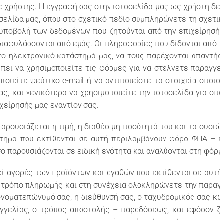
 χρήστης. Η εγγραφή σας στην ιστοσελίδα μας ως χρήστη δε
σελίδα μας, όπου στο σχετικό πεδίο συμπληρώνετε τη σχετι
ς υποβολή των δεδομένων που ζητούνται από την επιχείρησή
ιαφυλάσσονται από εμάς. Οι πληροφορίες που δίδονται από 
το ηλεκτρονικό κατάστημά μας, να τους παρέχονται απαντήσ
πει να χρησιμοποιείτε τις φόρμες για να στέλνετε παραγ
ποιείτε ψεύτικο e-mail ή να αντιποιείστε τα στοιχεία οπ
ς, και γενικότερα να χρησιμοποιείτε την ιστοσελίδα για ο
χείρησής μας εναντίον σας.
παρουσιάζεται η τιμή, η διαθέσιμη ποσότητά του και τα ουσι
στημα που εκτίθενται σε αυτή περιλαμβάνουν φόρο ΦΠΑ – 
ο παρουσιάζονται σε ειδική ενότητα και αναλύονται στη φόρ
ί αγορές των προϊόντων και αγαθών που εκτίθενται σε αυτή
 τρόπο πληρωμής και στη συνέχεια ολοκληρώνετε την παραγγ
οματεπώνυμό σας, η διεύθυνσή σας, ο ταχυδρομικός σας κώδ
γελίας, ο τρόπος αποστολής – παραδόσεως, και εφόσον ζη