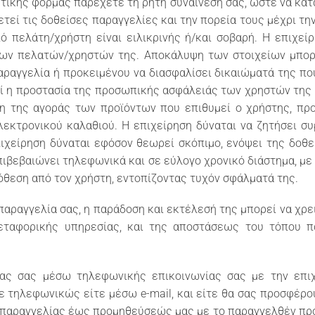
ικής φόρμας παρέχετε τη ρητή συναίνεσή σας, ώστε να κατα
ετεί τις δοθείσες παραγγελίες και την πορεία τους μέχρι τη
ό πελάτη/χρήστη είναι ειλικρινής ή/και σοβαρή. Η επιχε
 των πελατών/χρηστών της. Αποκάλυψη των στοιχείων μπο
παραγγελία ή προκειμένου να διασφαλίσει δικαιώματά της π
ί η προστασία της προσωπικής ασφάλειάς των χρηστών της
ση της αγοράς των προϊόντων που επιθυμεί ο χρήστης, πρ
εκτρονικού καλαθιού. Η επιχείρηση δύναται να ζητήσει σ
επιχείρηση δύναται εφόσον θεωρεί σκόπιμο, ενόψει της δοθ
πιβεβαιώνει τηλεφωνικά και σε εύλογο χρονικό διάστημα, με 
ρόθεση από τον χρήστη, εντοπίζοντας τυχόν σφάλματά της.
αραγγελία σας, η παράδοση και εκτέλεσή της μπορεί να χρει
εταφορικής υπηρεσίας, και της αποστάσεως του τόπου 
ας σας μέσω τηλεφωνικής επικοινωνίας σας με την επι
ε τηλεφωνικώς είτε μέσω e-mail, και είτε θα σας προσφέρουμ
αραγγελίας έως προμηθεύσεώς μας με το παραγγελθέν προϊ