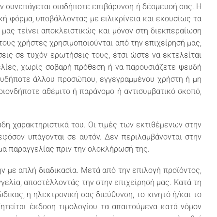
ν συνεπάγεται οιαδήποτε επιβάρυνση ή δέσμευσή σας. Η
κή φόρμα, υποβάλλοντας με ειλικρίνεια και εκουσίως τα
 μας τείνει αποκλειστικώς και μόνον στη διεκπεραίωση
τους χρήστες χρησιμοποιούνται από την επιχείρησή μας,
εις σε τυχόν ερωτήσεις τους, έτσι ώστε να εκτελείται
γελίες, χωρίς σοβαρή πρόθεση ή να παρουσιάζετε ψευδή
οιουδήποτε άλλου προσώπου, εγγεγραμμένου χρήστη ή μη
ποιονδήποτε αθέμιτο ή παράνομο ή αντισυμβατικό σκοπό,
ώδη χαρακτηριστικά του. Οι τιμές των εκτιθέμενων στην
εφόσον υπάγονται σε αυτόν. Δεν περιλαμβάνονται στην
μα παραγγελίας πριν την ολοκλήρωσή της.
ν με απλή διαδικασία. Μετά από την επιλογή προϊόντος,
ελία, αποστέλλοντάς την στην επιχείρησή μας. Κατά τη
ικας, η ηλεκτρονική σας διεύθυνση, το κινητό ή/και το
τείται έκδοση τιμολογίου τα απαιτούμενα κατά νόμον