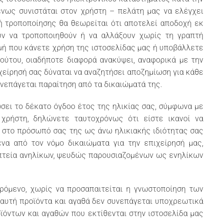
ένως συνιστάται στον χρήστη – πελάτη μας να ελέγχει
 ή τροποποίησης θα θεωρείται ότι αποτελεί αποδοχή εκ
ύν να τροποποιηθούν ή να αλλάξουν χωρίς τη γραπτή
γμή που κάνετε χρήση της ιστοσελίδας μας ή υποβάλλετε
τούτου, οιαδήποτε διαφορά ανακύψει, αναφορικά με την
χείρησή σας δύναται να αναζητήσει αποζημίωση για κάθε
νεπάγεται παραίτηση από τα δικαιώματά της.
σει το δέκατο όγδοο έτος της ηλικίας σας, σύμφωνα με
ρήστη, δηλώνετε ταυτοχρόνως ότι είστε ικανοί να
ς στο πρόσωπό σας της ως άνω ηλικιακής ιδιότητας σας
να από τον νόμο δικαιώματα για την επιχείρησή μας,
οπτεία ανηλίκων, ψευδώς παρουσιαζομένων ως ενηλίκων
ρόμενο, χωρίς να προσαπαιτείται η γνωστοποίηση των
 αυτή προϊόντα και αγαθά δεν συνεπάγεται υποχρεωτικά
ϊόντων και αγαθών που εκτίθενται στην ιστοσελίδα μας