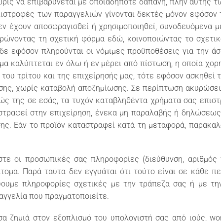
ωρίς να επιβαρύνεται με οποιαδήποτε δαπάνη, πλην αυτής τ
ιστροφές των παραγγελιών γίνονται δεκτές μόνον εφόσον 
δεν έχουν αποσφραγισθεί ή χρησιμοποιηθεί, συνοδευόμενα μ
ώνοντας τη σχετική φόρμα εδώ, κοινοποιώντας το σχετικό
 δε εφόσον πληρούνται οι νόμιμες προϋποθέσεις για την άσ
ημα καλύπτεται εν όλω ή εν μέρει από πίστωση, η οποία χορ
 του τρίτου και της επιχείρησής μας, τότε εφόσον ασκηθεί
ωσης, χωρίς καταβολή αποζημίωσης. Σε περίπτωση ακυρώσεω
ώς της σε εσάς, τα τυχόν καταβληθέντα χρήματα σας επιστ
στραφεί στην επιχείρηση, ένεκα μη παραλαβής ή δηλώσεω
ης. Εάν το προϊόν καταστραφεί κατά τη μεταφορά, παρακαλ
τε οι προσωπικές σας πληροφορίες (διεύθυνση, αριθμός π
ομα. Παρά ταύτα δεν εγγυάται ότι τούτο είναι σε κάθε π
ουμε πληροφορίες σχετικές με την τράπεζα σας ή με την
αγγελία που πραγματοποιείτε.
σα ζημιά στον εξοπλισμό του υπολογιστή σας από ιούς, w