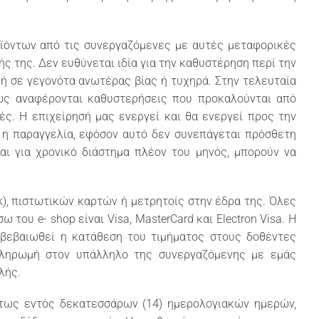
οϊόντων από τις συνεργαζόμενες με αυτές μεταφορικές
ς της. Δεν ευθύνεται ιδία για την καθυστέρηση περί την
ή σε γεγονότα ανωτέρας βίας ή τυχηρά. Στην τελευταία
κώς αναφέρονται καθυστερήσεις που προκαλούνται από
ές. Η επιχείρησή μας ενεργεί και θα ενεργεί προς την
 η παραγγελία, εφόσον αυτό δεν συνεπάγεται πρόσθετη
αι για χρονικό διάστημα πλέον του μηνός, μπορούν να
), πιστωτικών καρτών ή μετρητοίς στην έδρα της. Όλες
ου e- shop είναι Visa, MasterCard και Electron Visa. Η
βεβαιωθεί η κατάθεση του τιμήματος στους δοθέντες
πληρωμή στον υπάλληλο της συνεργαζόμενης με εμάς
λής.
ήτως εντός δεκατεσσάρων (14) ημερολογιακών ημερών,