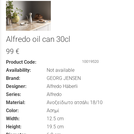
Alfredo oil can 30cl
99 €
Product Code:
10019520
Availability:
Not available
Brand:
GEORG JENSEN
Designer:
Alfredo Häberli
Series:
Alfredo
Material:
Ανοξείδωτο ατσάλι 18/10
Color:
Ασημί
Width:
12.5 cm
Height:
19.5 cm