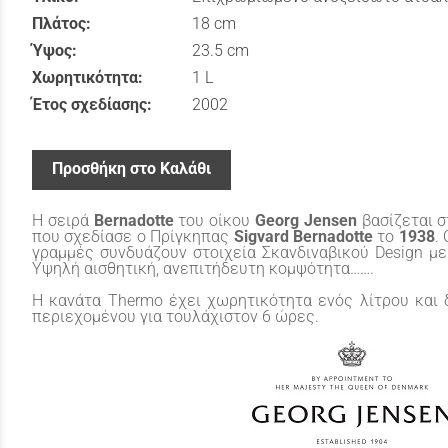
Πλάτος:
18 cm
Ύψος:
23.5 cm
Χωρητικότητα:
1 L
Έτος σχεδίασης:
2002
Προσθήκη στο Καλάθι
Η σειρά
Bernadotte
του οίκου
Georg
Jensen
βασίζεται 
που σχεδίασε ο Πρίγκηπας
Sigvard Bernadotte
το
1938
.
γραμμές συνδυάζουν στοιχεία Σκανδιναβικού Design με 
Υψηλή αισθητική, ανεπιτήδευτη κομψότητα…….
Η κανάτα Thermo έχει χωρητικότητα ενός λίτρου και 
περιεχομένου για τουλάχιστον 6 ώρες.