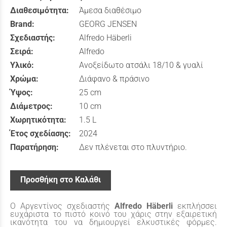
Διαθεσιμότητα:
Άμεσα διαθέσιμο
Brand:
GEORG JENSEN
Σχεδιαστής:
Alfredo Häberli
Σειρά:
Alfredo
Υλικό:
Ανοξείδωτο ατσάλι 18/10 & γυαλί
Χρώμα:
Διάφανο & πράσινο
Ύψος:
25 cm
Διάμετρος:
10 cm
Χωρητικότητα:
1.5 L
Έτος σχεδίασης:
2024
Παρατήρηση:
Δεν πλένεται στο πλυντήριο.
Προσθήκη στο Καλάθι
O Αργεντίνος σχεδιαστής
Alfredo Häberli
εκπλήσσει
ευχάριστα το πιστό κοινό του χάρις στην εξαιρετική
ικανότητα του να δημιουργεί ελκυστικές φόρμες.