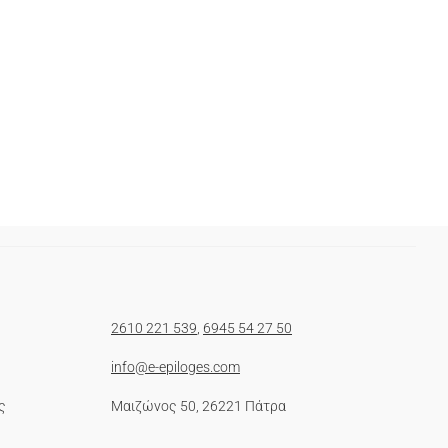
2610 221 539
,
6945 54 27 50
info@e-epiloges.com
ς
Μαιζώνος 50, 26221 Πάτρα