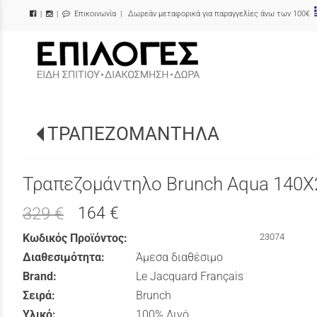
Επικοινωνία
| Δωρεάν μεταφορικά για παραγγελίες άνω των 100€
|
|
/
ΤΡΑΠΕΖΟΜΑΝΤΗΛΑ
Τραπεζομάντηλο Brunch Aqua 140Χ
164 €
329 €
Κωδικός Προϊόντος:
23074
Διαθεσιμότητα:
Άμεσα διαθέσιμο
Brand:
Le Jacquard Français
Σειρά:
Brunch
Υλικό:
100% Λινό