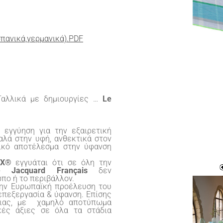
σπανικά,γερμανικά).PDF
Γαλλικά με δημιουργίες …
Le
 εγγύηση για την εξαιρετική
αλά στην υφή, ανθεκτικά στον
τικό αποτέλεσμα στην ύφανση
X
®
εγγυάται ότι σε όλη την
e
Jacquard
Fran
ç
ais
δεν
ωπο ή το περιβάλλον.
 την Ευρωπαϊκή προέλευση του
 επεξεργασία & ύφανση. Επίσης
γειας, με χαμηλό αποτύπωμα
ές άξιες σε όλα τα στάδια