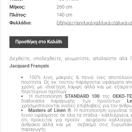
Μήκος:
260 cm
Πλάτος:
140 cm
Φυλλάδιο:
Οδηγίες(αγγλικά,γαλλικά,ιταλικά,ι
Προσθήκη στο Καλάθι
Δεχθείτε, υποδεχθείτε, γευματίστε, απολαύστε αλά 
Jacquard Françαis
.
100% λινό, μακριές & πενιέ ίνες αποτελούν
ποιότητα. Ως εκ τούτου παράγονται υφάσματα απ
χρόνο, με ιδιαίτερη λάμψη αλλά και με εξαιρε
περίτεχνων σχεδίων.
Η πιστοποίηση
STANDARD
100
της
OEKO
-
TE
διαδικασία παραγωγής των προϊόντων
L
χρησιμοποιούνται ουσίες επιβλαβείς για τον άνθρ
Masters
of
Linen
®
. Η πιστοποίηση εγγυάται
λινού υφάσματος σε όλα τα στάδια - καλλιέργεια,
ότι πρόκειται για προϊόν αειφόρου καλλιέρ
άνθρακα αλλά και με σεβασμό στις Ευρωπαϊκ
παραγωγής.