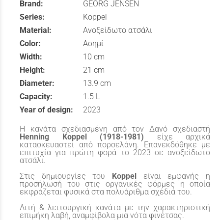
Brand:
GEORG JENSEN
Series:
Koppel
Material:
Ανοξείδωτο ατσάλι
Color:
Ασημί
Width:
10 cm
Height:
21 cm
Diameter:
13.9 cm
Capacity:
1.5 L
Year of design:
2023
H κανάτα σχεδιασμένη από τον Δανό σχεδιαστή
Henning Koppel
(1918-1981)
είχε αρχικά
κατασκευαστεί από πορσελάνη. Επανεκδόθηκε με
επιτυχία για πρώτη φορά το 2023 σε ανοξείδωτο
ατσάλι.
Στις δημιουργίες του
Koppel
είναι εμφανής η
προσήλωσή του στις οργανικές φόρμες η οποία
εκφράζεται φυσικά στα πολυάριθμα σχέδιά του.
Λιτή & λειτουργική κανάτα με την χαρακτηριστική
επιμήκη λαβή, αναμφίβολα μια νότα φινέτσας.