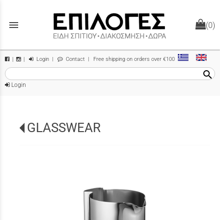
menu
(0)
Login
|
Contact
| Free shipping on orders over €100
|
|
search
Login
GLASSWEAR