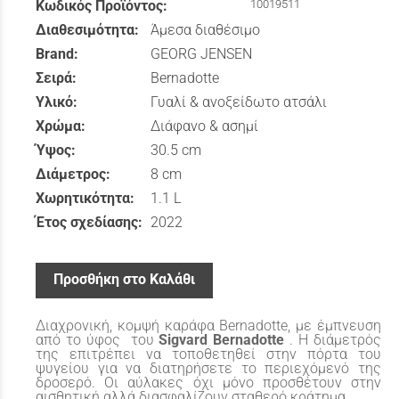
Κωδικός Προϊόντος:
10019511
Διαθεσιμότητα:
Άμεσα διαθέσιμο
Brand:
GEORG JENSEN
Σειρά:
Bernadotte
Υλικό:
Γυαλί & ανοξείδωτο ατσάλι
Χρώμα:
Διάφανο & ασημί
Ύψος:
30.5 cm
Διάμετρος:
8 cm
Χωρητικότητα:
1.1 L
Έτος σχεδίασης:
2022
Προσθήκη στο Καλάθι
Διαχρονική, κομψή καράφα
Bernadotte,
με έμπνευση
από τo ύφος του
Sigvard Bernadotte
. Η διάμετρός
της επιτρέπει να τοποθετηθεί στην πόρτα του
ψυγείου για να διατηρήσετε το περιεχόμενό της
δροσερό. Οι αύλακες όχι μόνο προσθέτουν στην
αισθητική αλλά διασφαλίζουν σταθερό κράτημα.