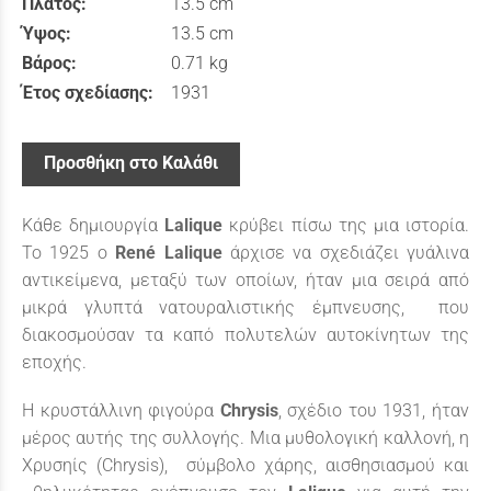
Πλάτος:
13.5 cm
Ύψος:
13.5 cm
Βάρος:
0.71 kg
Έτος σχεδίασης:
1931
Προσθήκη στο Καλάθι
Κάθε δημιουργία
Lalique
κρύβει πίσω της μια ιστορία.
Το 1925 ο
René
Lalique
άρχισε να σχεδιάζει γυάλινα
αντικείμενα, μεταξύ των οποίων, ήταν μια σειρά από
μικρά γλυπτά νατουραλιστικής έμπνευσης, που
διακοσμούσαν τα καπό πολυτελών αυτοκίνητων της
εποχής.
Η κρυστάλλινη φιγούρα
Chrysis
, σχέδιο του 1931, ήταν
μέρος αυτής της συλλογής. Μια μυθολογική καλλονή, η
Χρυσηίς (Chrysis), σύμβολο χάρης, αισθησιασμού και