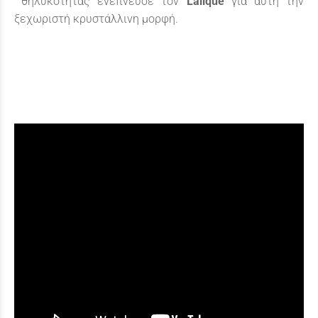
θηλυκότητας ενέπνευσε τον
Lalique
για αυτή την
ξεχωριστή κρυστάλλινη μορφή.