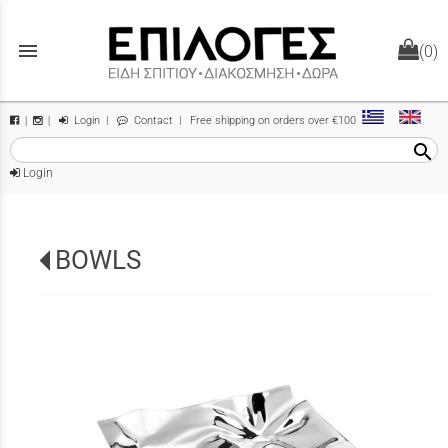
menu
(0)
Login
|
Contact
| Free shipping on orders over €100
|
|
search
Login
BOWLS