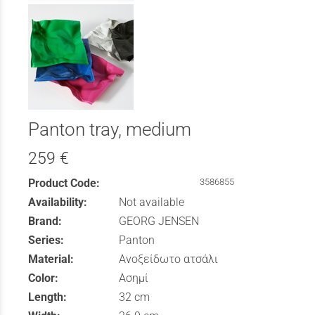
Panton tray, medium
259 €
Product Code:
3586855
Availability:
Not available
Brand:
GEORG JENSEN
Series:
Panton
Material:
Ανοξείδωτο ατσάλι
Color:
Ασημί
Length:
32 cm