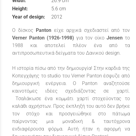
Width:
26.9 cm
Height:
5.6 cm
Year of design:
2012
Ο δίσκος
Panton
είχε αρχικά σχεδιαστεί από τον
Verner Panton (1926-1998)
για τον οίκο
Jensen
το
1988 και αποτελεί πλέον ένα από τα
αντιπροσωπευτικά δείγματα του Δανικού design.
Η ιστορία πίσω από την δημιουργία! Στην καρδιά της
Κοπεγχάγης το studio του Verner Panton έσφυζε από
δημιουργική ενέργεια. Ο Panton αναζητούσε
καινοτόμες ιδέες σχεδιάζοντας σε χαρτί.
Τσαλάκωσε ένα κομμάτι χαρτί στοχεύοντας το
καλάθι αχρήστων. Προς έκπληξή του αυτό δεν βρήκε
τον στόχο και προσγειώθηκε στο πάτωμα
παίρνοντας μια μοναδική & ταυτόχρονα
ενδιαφέρουσα φόρμα. Αυτή ήταν η αφορμή να